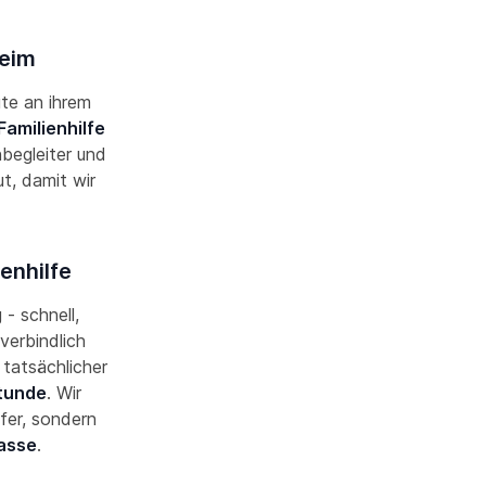
heim
ute an ihrem
Familienhilfe
nbegleiter und
, damit wir
enhilfe
 - schnell,
verbindlich
 tatsächlicher
Stunde
. Wir
fer, sondern
asse
.