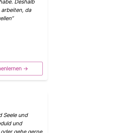
 habe. Deshalb
 arbeiten, da
ellen
nenlernen ->
d Seele und
eduld und
en oder gehe gerne