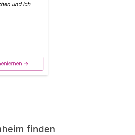
chen und ich
nenlernen ->
nheim finden