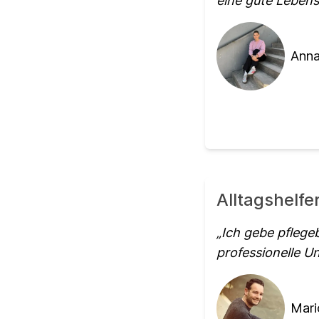
eine gute Lebensq
Anna
Alltagshelfe
Ich gebe pflege
professionelle U
Mari