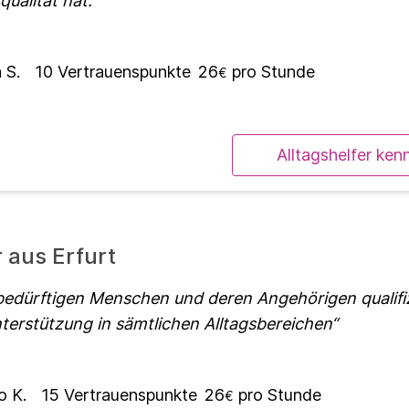
ualität hat.
 S.
10
Vertrauenspunkte
26
pro Stunde
€
Alltagshelfer ken
r aus Erfurt
bedürftigen Menschen und deren Angehörigen qualifi
nterstützung in sämtlichen Alltagsbereichen
o K.
15
Vertrauenspunkte
26
pro Stunde
€