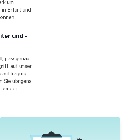
erk um
e
in Erfurt und
 können.
iter und -
ell, passgenau
riff auf unser
Beauftragung
n Sie übrigens
 bei der