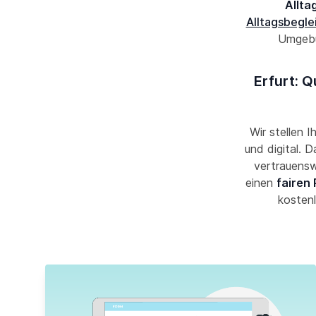
Allta
Alltagsbegle
Umgebun
Erfurt: Q
Wir stellen I
und digital. 
vertrauensw
einen
fairen 
kostenl