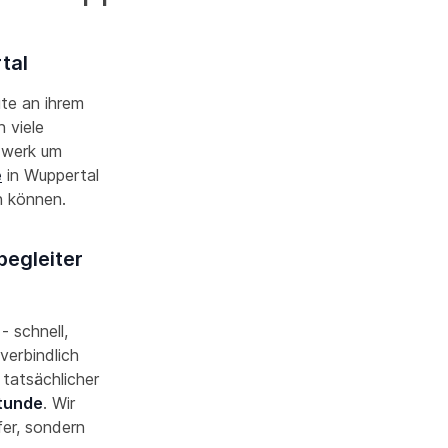
tal
ute an ihrem
 viele
zwerk um
e
in Wuppertal
en können.
begleiter
- schnell,
verbindlich
 tatsächlicher
Stunde
. Wir
fer, sondern