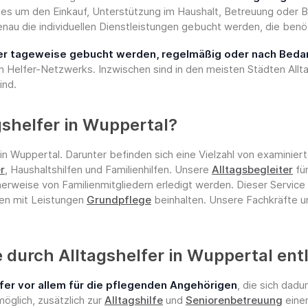
b es um den Einkauf, Unterstützung im Haushalt, Betreuung oder 
nau die individuellen Dienstleistungen gebucht werden, die ben
der tageweise gebucht werden, regelmäßig oder nach Bedar
Helfer-Netzwerks. Inzwischen sind in den meisten Städten Allt
ind.
gshelfer in Wuppertal?
 in Wuppertal. Darunter befinden sich eine Vielzahl von examinier
r
, Haushaltshilfen und Familienhilfen. Unsere
Alltagsbegleiter
für
herweise von Familienmitgliedern erledigt werden. Dieser Servic
ten mit Leistungen
Grundpflege
beinhalten. Unsere Fachkräfte un
durch Alltagshelfer in Wuppertal ent
lfer vor allem für die pflegenden Angehörigen
, die sich dad
öglich, zusätzlich zur
Alltagshilfe
und
Seniorenbetreuung
eine