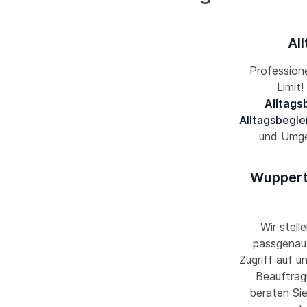
Al
Professione
Limit
Alltags
Alltagsbegle
und Umgeb
Wupperta
Wir stell
passgenau 
Zugriff auf u
Beauftrag
beraten Sie