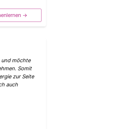
nenlernen ->
m und möchte
nehmen. Somit
rgie zur Seite
ch auch