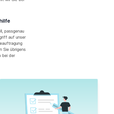
hilfe
ell, passgenau
riff auf unser
Beauftragung
n Sie übrigens
 bei der