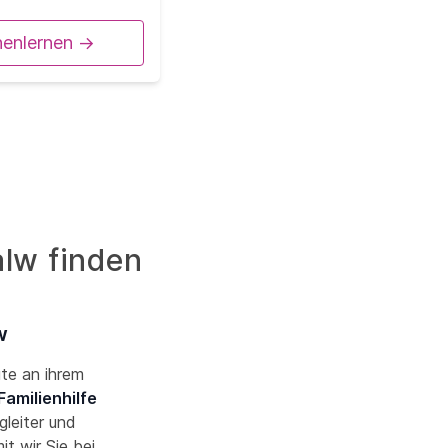
nenlernen ->
alw finden
w
ute an ihrem
Familienhilfe
gleiter und
t wir Sie bei