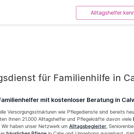
Alltagshelfer ken
sdienst für Familienhilfe in C
Familienhelfer mit kostenloser Beratung in Cal
lle Versorgungsstrukturen wie Pflegedienste sind bereits he
eten Ihnen 21.000 Alltagshelfer und Pflegekräfte davon viele
. Wir haben unser Netzwerk um
Alltagsbegleiter
, Seniorenbe
der
häuslichen Pflege
in Calw und Umgebung ausgebaut, dami