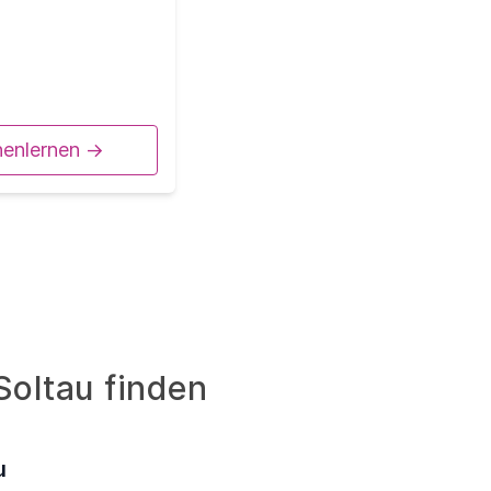
nenlernen ->
Soltau finden
u