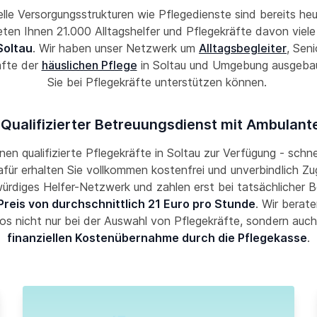
lle Versorgungsstrukturen wie Pflegedienste sind bereits he
ieten Ihnen 21.000 Alltagshelfer und Pflegekräfte davon viel
Soltau
. Wir haben unser Netzwerk um
Alltagsbegleiter
, Sen
äfte der
häuslichen Pflege
in Soltau und Umgebung ausgebau
Sie bei Pflegekräfte unterstützen können.
 Qualifizierter Betreuungsdienst mit Ambulant
hnen qualifizierte Pflegekräfte in Soltau zur Verfügung - schn
Dafür erhalten Sie vollkommen kostenfrei und unverbindlich Zug
ürdiges Helfer-Netzwerk und zahlen erst bei tatsächlicher 
Preis von durchschnittlich 21 Euro pro Stunde
. Wir berate
os nicht nur bei der Auswahl von Pflegekräfte, sondern auch
finanziellen Kostenübernahme durch die Pflegekasse
.