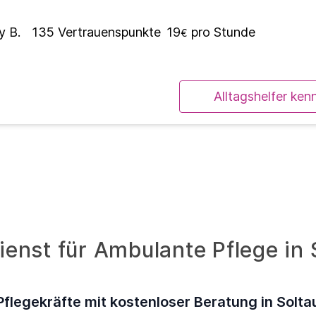
y B.
135
Vertrauenspunkte
19
pro Stunde
€
Alltagshelfer ken
enst für Ambulante Pflege in 
Pflegekräfte mit kostenloser Beratung in Solta