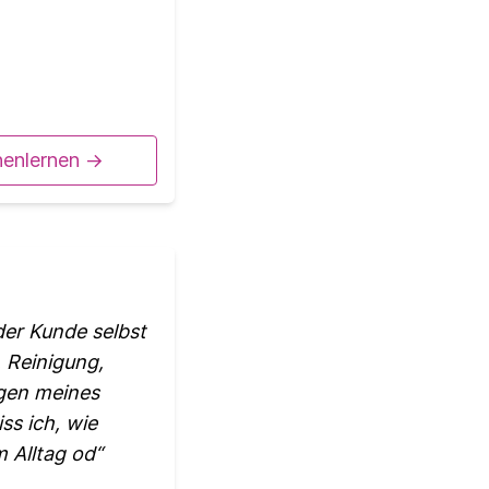
nenlernen ->
er Kunde selbst
, Reinigung,
ngen meines
ss ich, wie
m Alltag od