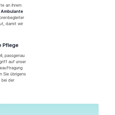
ute an ihrem
e
Ambulante
iorenbegleiter
t, damit wir
e Pflege
ell, passgenau
riff auf unser
Beauftragung
n Sie übrigens
 bei der