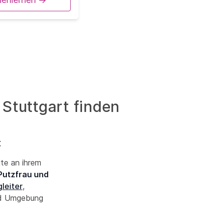
 Stuttgart finden
t
ute an ihrem
Putzfrau und
leiter
,
nd Umgebung