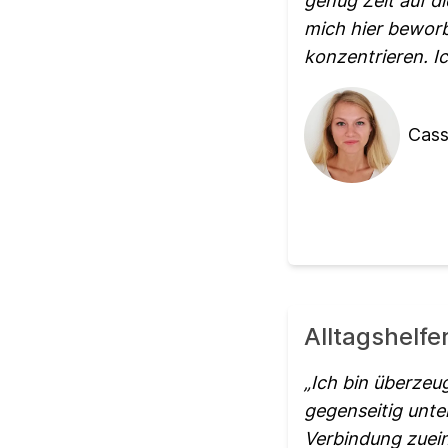
genug Zeit auf d
mich hier beworb
konzentrieren. I
Cass
Alltagshelfe
Ich bin überzeug
gegenseitig unte
Verbindung zuein