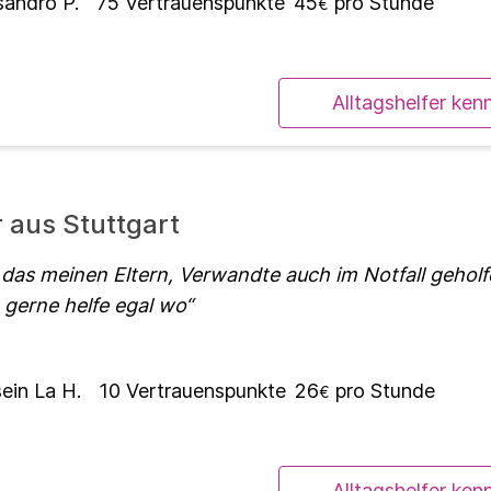
sandro P.
75
Vertrauenspunkte
45
pro Stunde
€
Alltagshelfer ken
r aus Stuttgart
 das meinen Eltern, Verwandte auch im Notfall geholf
 gerne helfe egal wo
ein La H.
10
Vertrauenspunkte
26
pro Stunde
€
Alltagshelfer ken