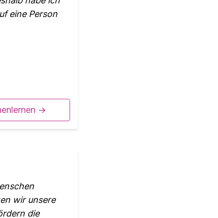
shalb habe ich
uf eine Person
nenlernen ->
 Menschen
ken wir unsere
ördern die