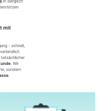
ge
in Bergisch
terstützen
t mit
gung - schnell,
verbindlich
 tatsächlicher
Stunde
. Wir
fer, sondern
asse
.