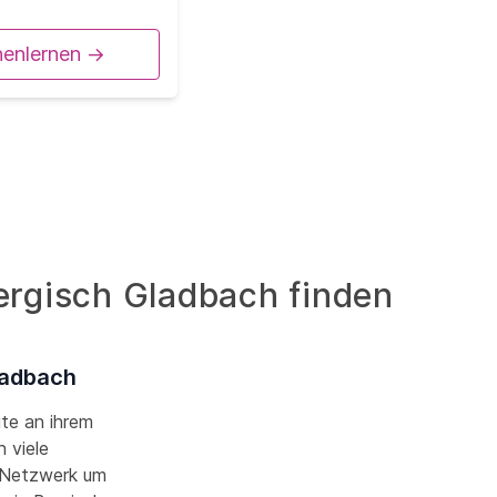
nenlernen ->
Bergisch Gladbach finden
ladbach
ute an ihrem
 viele
r Netzwerk um