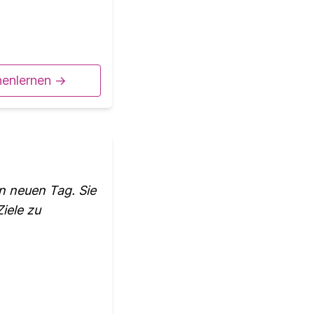
nenlernen ->
en neuen Tag. Sie
iele zu