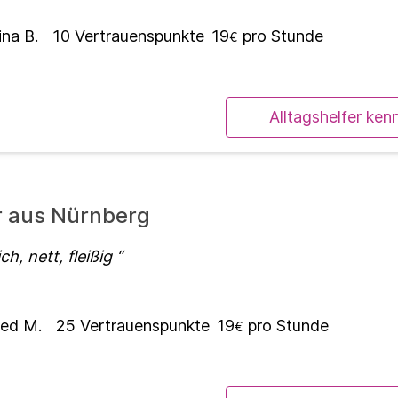
na B.
10
Vertrauenspunkte
19
pro Stunde
€
Alltagshelfer ken
er aus Nürnberg
ich, nett, fleißig
ed M.
25
Vertrauenspunkte
19
pro Stunde
€