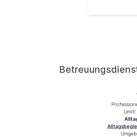
Betreuungsdienst 
Professione
Limit
Allta
Alltagsbegle
Umgebun