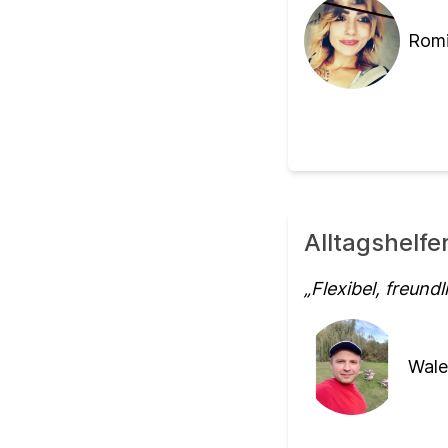
Romi
Alltagshelf
Flexibel, freundl
Wale