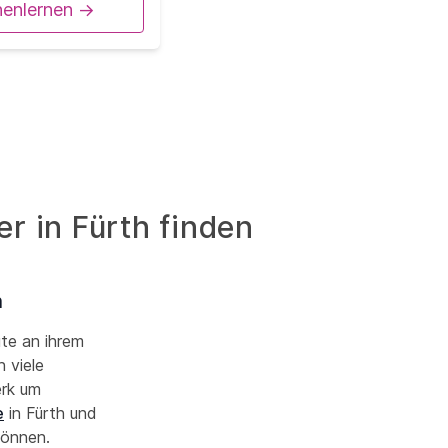
nenlernen ->
er in Fürth finden
h
ute an ihrem
 viele
erk um
e
in Fürth und
 können.