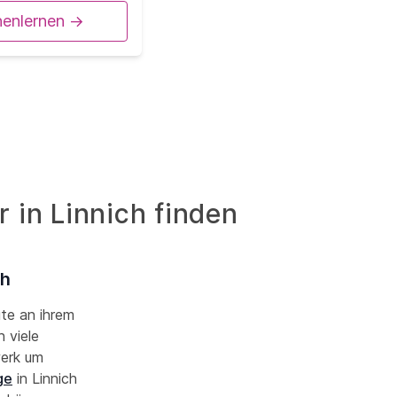
nenlernen ->
r in Linnich finden
ch
ute an ihrem
 viele
werk um
ge
in Linnich