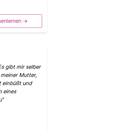
nenlernen ->
s gibt mir selber
 meiner Mutter,
t einbüßt und
n eines
u