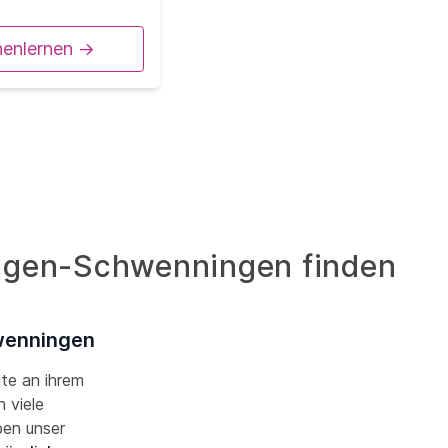
nenlernen ->
llingen-Schwenningen finden
hwenningen
ute an ihrem
 viele
ben unser