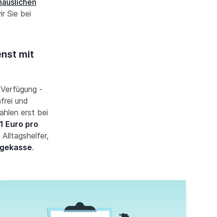
häuslichen
r Sie bei
enst mit
r Verfügung -
frei und
ahlen erst bei
1 Euro pro
Alltagshelfer,
egekasse
.