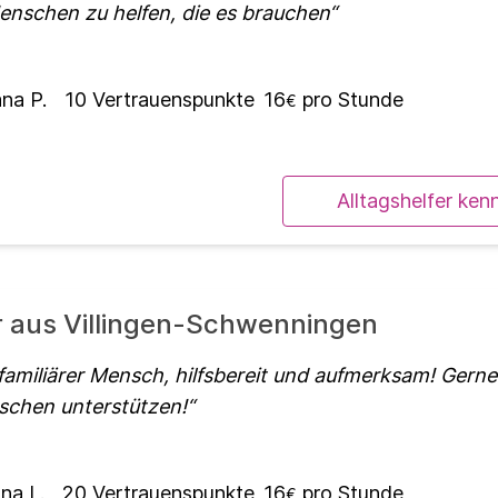
Menschen zu helfen, die es brauchen
ana P.
10
Vertrauenspunkte
16
pro Stunde
€
Alltagshelfer ken
er aus Villingen-Schwenningen
 familiärer Mensch, hilfsbereit und aufmerksam! Gern
schen unterstützen!
na L.
20
Vertrauenspunkte
16
pro Stunde
€