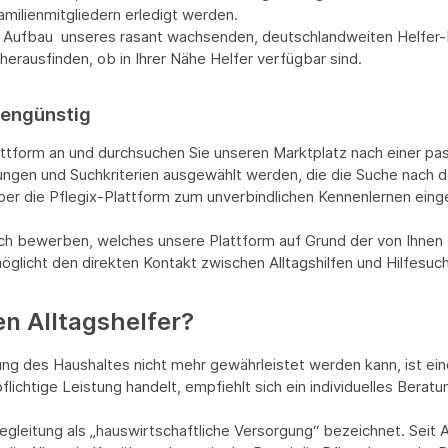
milienmitgliedern erledigt werden.
 im Aufbau unseres rasant wachsenden, deutschlandweiten Helfer
rausfinden, ob in Ihrer Nähe Helfer verfügbar sind.
tengünstig
attform an und durchsuchen Sie unseren Marktplatz nach einer pass
tungen und Suchkriterien ausgewählt werden, die die Suche nach 
über die Pflegix-Plattform zum unverbindlichen Kennenlernen ein
esuch bewerben, welches unsere Plattform auf Grund der von Ihnen
öglicht den direkten Kontakt zwischen Alltagshilfen und Hilfesuc
en Alltagshelfer?
des Haushaltes nicht mehr gewährleistet werden kann, ist eine 
lichtige Leistung handelt, empfiehlt sich ein individuelles Berat
egleitung als „hauswirtschaftliche Versorgung“ bezeichnet. Seit A