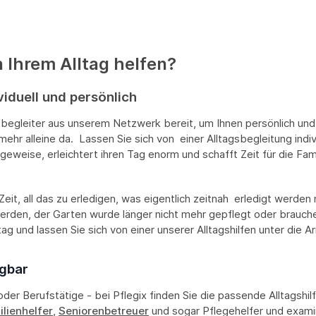
n Ihrem Alltag helfen?
viduell und persönlich
begleiter aus unserem Netzwerk bereit, um Ihnen persönlich und 
mehr alleine da. Lassen Sie sich von einer Alltagsbegleitung ind
geweise, erleichtert ihren Tag enorm und schafft Zeit für die Fam
eit, all das zu erledigen, was eigentlich zeitnah erledigt werden
rden, der Garten wurde länger nicht mehr gepflegt oder brauchen S
tag und lassen Sie sich von einer unserer Alltagshilfen unter die A
ügbar
oder Berufstätige - bei Pflegix finden Sie die passende Alltagshil
lienhelfer
,
Seniorenbetreuer
und sogar Pflegehelfer und examin