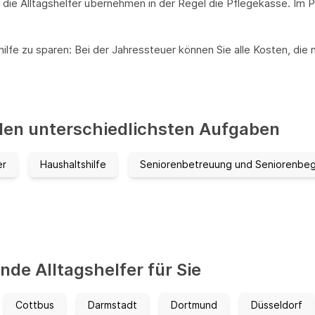
ie Alltagshelfer übernehmen in der Regel die Pflegekasse. Im Pfle
hilfe zu sparen: Bei der Jahressteuer können Sie alle Kosten, di
 den unterschiedlichsten Aufgaben
er
Haushaltshilfe
Seniorenbetreuung und Seniorenbeg
de Alltagshelfer für Sie
Cottbus
Darmstadt
Dortmund
Düsseldorf