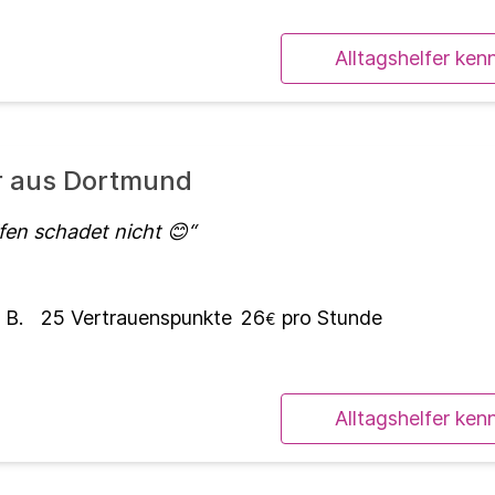
Alltagshelfer ken
er aus Dortmund
lfen schadet nicht 😊
 B.
25
Vertrauenspunkte
26
pro Stunde
€
Alltagshelfer ken