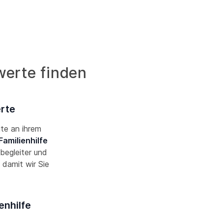
werte finden
erte
ute an ihrem
Familienhilfe
begleiter und
damit wir Sie
enhilfe