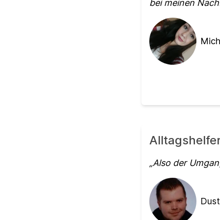
bei meinen Nachb
Miche
Alltagshelf
Also der Umgang
Dust