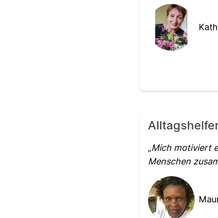
Kathr
Alltagshelfe
Mich motiviert 
Menschen zusamm
Maur