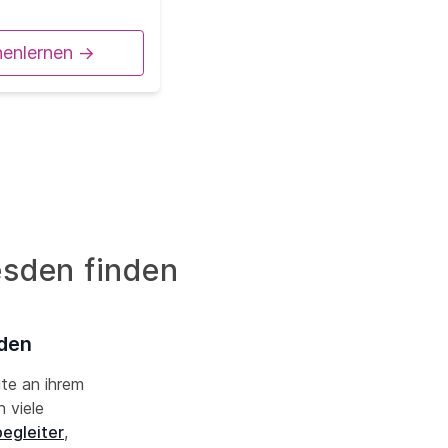
nenlernen ->
esden finden
sden
ute an ihrem
 viele
begleiter
,