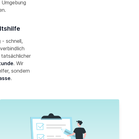
d Umgebung
nen.
tshilfe
 - schnell,
verbindlich
 tatsächlicher
Stunde
. Wir
lfer, sondern
asse
.