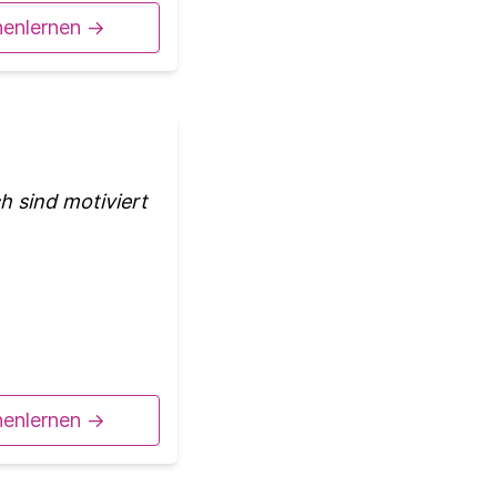
nenlernen ->
h sind motiviert
nenlernen ->