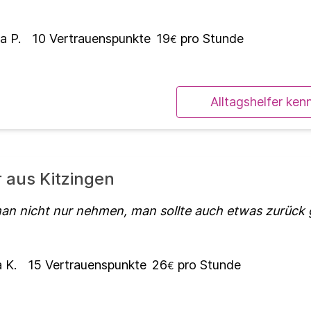
a P.
10
Vertrauenspunkte
19
pro Stunde
€
Alltagshelfer ken
r aus Kitzingen
man nicht nur nehmen, man sollte auch etwas zurüc
 K.
15
Vertrauenspunkte
26
pro Stunde
€