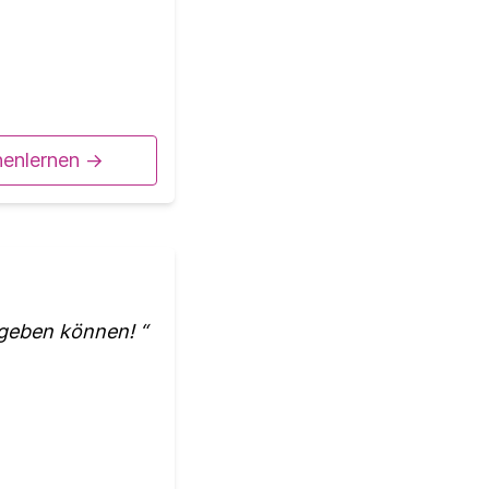
nenlernen ->
k geben können!