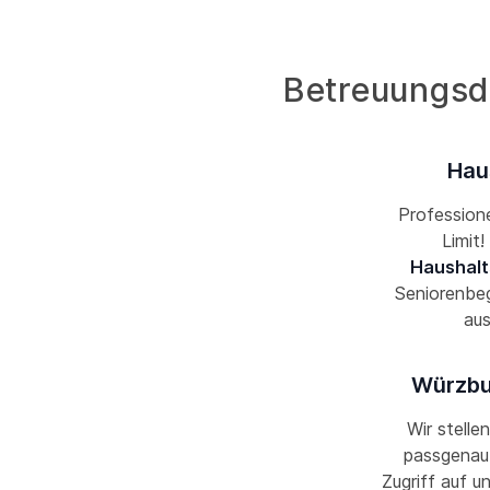
Betreuungsdi
Hau
Professione
Limit
Haushalt
Seniorenbeg
aus
Würzbur
Wir stelle
passgenau 
Zugriff auf u