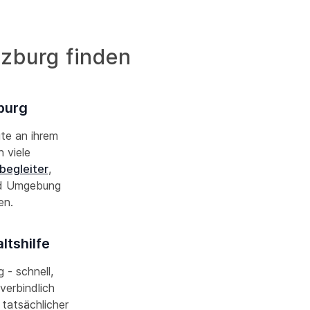
rzburg finden
burg
ute an ihrem
 viele
begleiter
,
nd Umgebung
nen.
ltshilfe
 - schnell,
verbindlich
 tatsächlicher