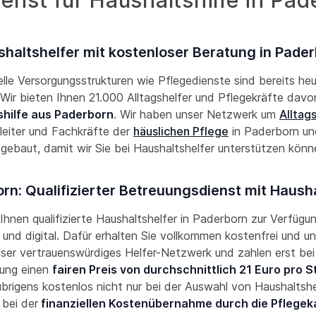
enst für Haushaltshilfe in Pad
haltshelfer mit kostenloser Beratung in Pade
lle Versorgungsstrukturen wie Pflegedienste sind bereits he
! Wir bieten Ihnen 21.000 Alltagshelfer und Pflegekräfte davon
shilfe aus Paderborn
. Wir haben unser Netzwerk um
Alltag
leiter und Fachkräfte der
häuslichen Pflege
in Paderborn u
gebaut, damit wir Sie bei Haushaltshelfer unterstützen kön
rn: Qualifizierter Betreuungsdienst mit Hausha
 Ihnen qualifizierte Haushaltshelfer in Paderborn zur Verfügun
und digital. Dafür erhalten Sie vollkommen kostenfrei und un
nser vertrauenswürdiges Helfer-Netzwerk und zahlen erst bei
ung einen
fairen Preis von durchschnittlich 21 Euro pro 
übrigens kostenlos nicht nur bei der Auswahl von Haushaltshe
 bei der
finanziellen Kostenübernahme durch die Pflegek