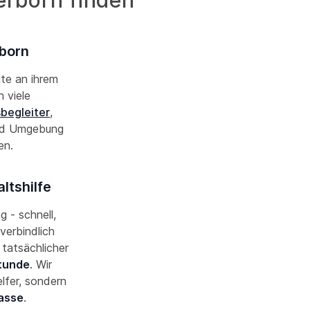
erborn finden
rborn
ute an ihrem
 viele
sbegleiter
,
nd Umgebung
nen.
ltshilfe
g - schnell,
verbindlich
 tatsächlicher
Stunde
. Wir
lfer, sondern
asse
.