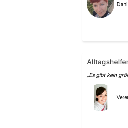
Dani
Alltagshelfe
Es gibt kein grö
Vere