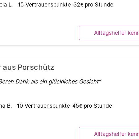
ela L.
15
Vertrauenspunkte
32
pro Stunde
€
Alltagshelfer ken
r aus Porschütz
ßeren Dank als ein glückliches Gesicht
na B.
10
Vertrauenspunkte
45
pro Stunde
€
Alltagshelfer ken