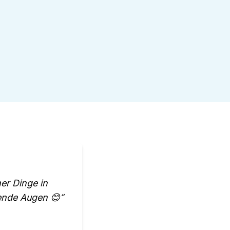
her Dinge in
lende Augen 😊