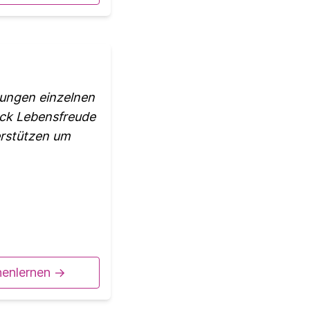
rungen einzelnen
ück Lebensfreude
erstützen um
nenlernen ->