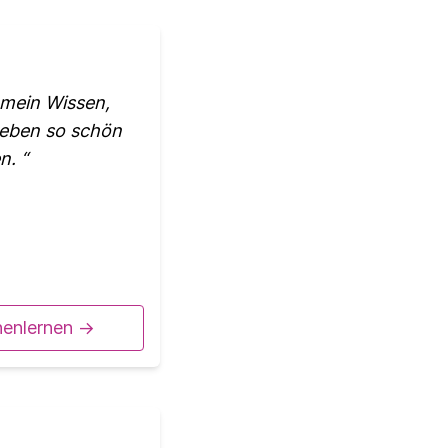
 mein Wissen,
Leben so schön
en.
nenlernen ->