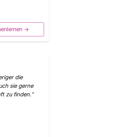
nenlernen ->
riger die
uch sie gerne
ft zu finden.