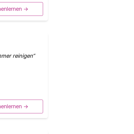
nenlernen ->
mmer reinigen
nenlernen ->