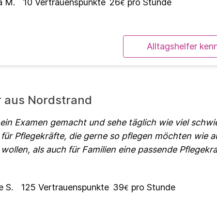
a M.
10
Vertrauenspunkte
26
pro Stunde
€
Alltagshelfer ken
r aus Nordstrand
ein Examen gemacht und sehe täglich wie viel schwie
 für Pflegekräfte, die gerne so pflegen möchten wie a
ollen, als auch für Familien eine passende Pflegekra
e S.
125
Vertrauenspunkte
39
pro Stunde
€