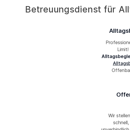
Betreuungsdienst für Al
Alltags
Professione
Limit
Alltagsbegl
Alltags
Offenbac
Offe
Wir stelle
schnell
unverbindlich