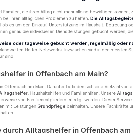
 Familien, die ihren Alltag nicht mehr alleine bewältigen können
bei ihren alltäglichen Problemen zu helfen.
Die Alltagsbegleit
al ob es um den Einkauf, Unterstützung im Haushalt, Betreuung o
nen genau die individuellen Dienstleistungen gebucht werden, d
nweise oder tageweise gebucht werden, regelmäßig oder n
hlandweiten Helfer-Netzwerks. Inzwischen sind in den meisten S
r sind.
agshelfer in Offenbach am Main?
 in Offenbach am Main. Darunter befinden sich eine Vielzahl von 
Alltagshelfer
, Haushaltshilfen und Familienhilfen. Unsere
Alltags
herweise von Familienmitgliedern erledigt werden. Dieser Servic
ten mit Leistungen
Grundpflege
beinhalten. Unsere Fachkräfte u
rhalten.
durch Alltagshelfer in Offenbach am 