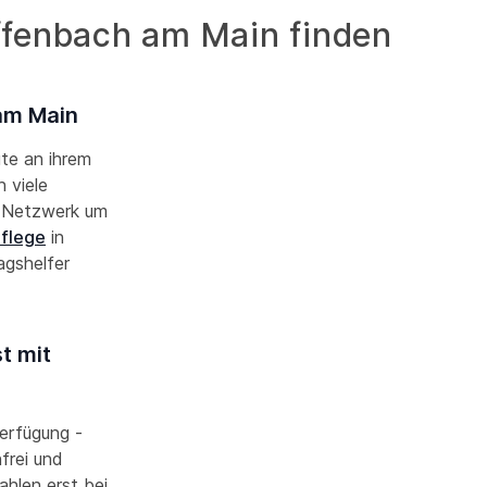
Offenbach am Main finden
 am Main
ute an ihrem
 viele
r Netzwerk um
Pflege
in
agshelfer
t mit
Verfügung -
frei und
ahlen erst bei