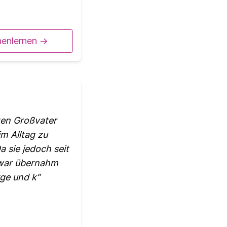
nenlernen ->
ten Großvater
im Alltag zu
 sie jedoch seit
 war übernahm
rge und k