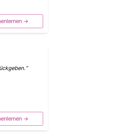
nenlernen ->
rückgeben.
nenlernen ->