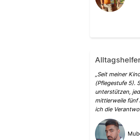
Alltagshelf
Seit meiner Kin
(Pflegestufe 5). 
unterstützen, je
mittlerweile fün
ich die Verantwo
Mube