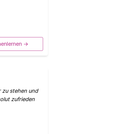
nenlernen ->
r zu stehen und
solut zufrieden