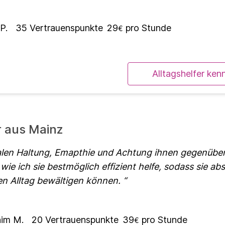
P.
35
Vertrauenspunkte
29
pro Stunde
€
Alltagshelfer ken
r aus Mainz
alen Haltung, Emapthie und Achtung ihnen gegenübe
wie ich sie bestmöglich effizient helfe, sodass sie ab
ren Alltag bewältigen können.
him M.
20
Vertrauenspunkte
39
pro Stunde
€