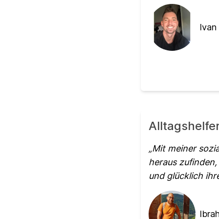
Ivan 
Alltagshelfe
Mit meiner sozi
heraus zufinden, 
und glücklich ih
Ibra