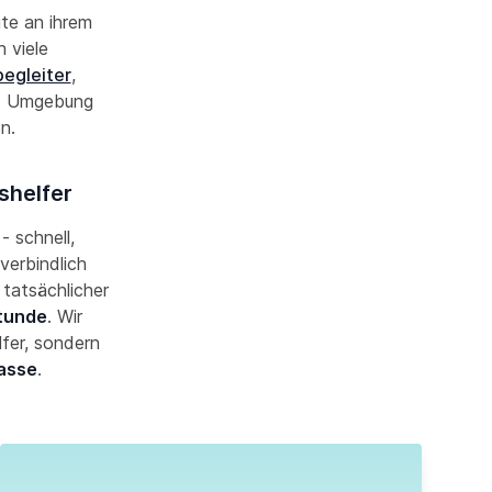
ute an ihrem
 viele
begleiter
,
d Umgebung
en.
shelfer
- schnell,
verbindlich
 tatsächlicher
Stunde
. Wir
lfer, sondern
asse
.