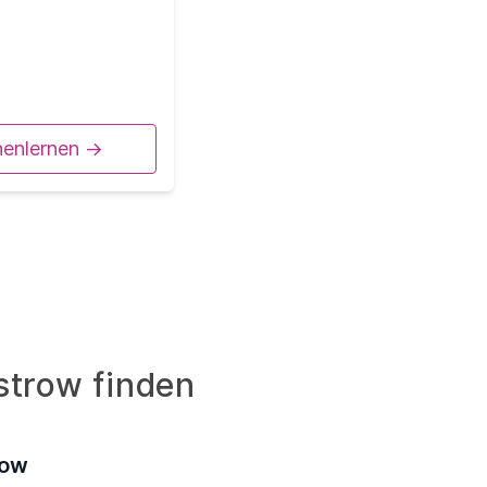
nenlernen ->
strow finden
row