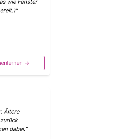
s wie Fenster
reit.)
nenlernen ->
. Ältere
 zurück
zen dabei.