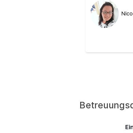
Nico
Betreuungsd
Ei