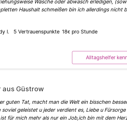
iehungsweise Wäsche oder abwasch erledigen, (sowa
letten Haushalt schmeißen bin ich allerdings nicht be
y I.
5
Vertrauenspunkte
18
pro Stunde
€
Alltagshelfer ken
r aus Güstrow
der guten Tat, macht man die Welt ein bisschen besser
oviel geleistet u jeder verdient es, Liebe u Fürsorge
t für mich mehr als nur ein Job,ich bin mit dem Her