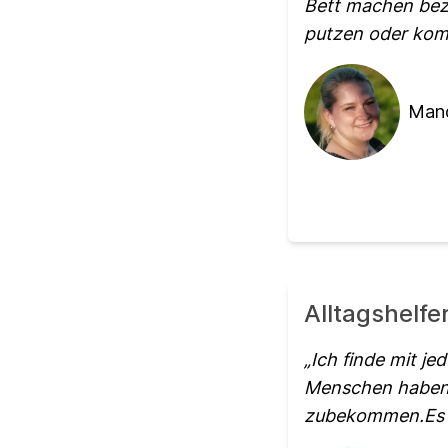
Bett machen bez
putzen oder komp
Mand
Alltagshelfe
Ich finde mit je
Menschen haben s
zubekommen.Es is