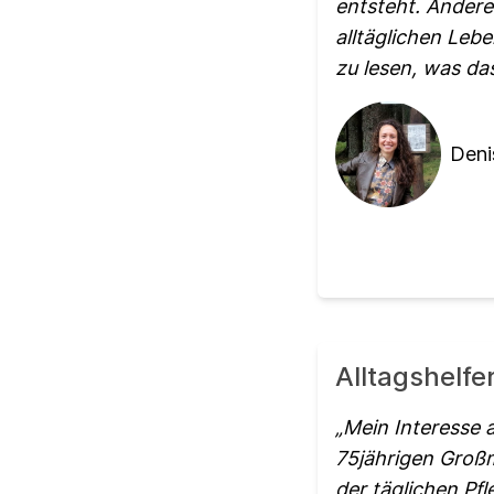
entsteht. Andere 
alltäglichen Leb
zu lesen, was das
Deni
Alltagshelfe
Mein Interesse a
75jährigen Großm
der täglichen Pfl