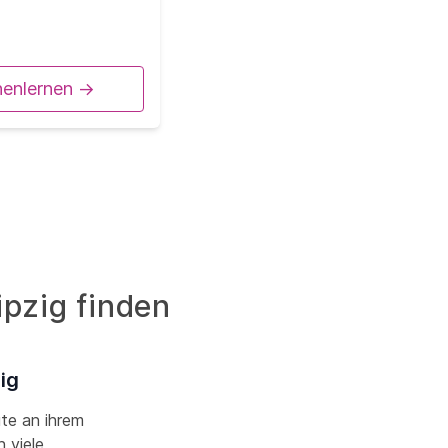
nenlernen ->
ipzig finden
ig
ute an ihrem
 viele