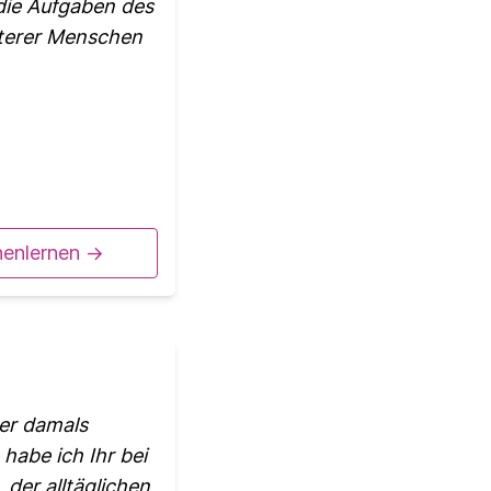
 die Aufgaben des
lterer Menschen
nenlernen ->
ner damals
habe ich Ihr bei
 der alltäglichen