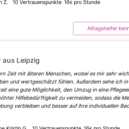
h Z.
10
Vertrauenspunkte
16
pro Stunde
€
Alltagshelfer ken
r aus Leipzig
rn Zeit mit älteren Menschen, wobei es mir sehr wichti
ben und wertgeschätzt fühlen. Außerdem sehe ich in
eit eine gute Möglichkeit, den Umzug in eine Pflegee
öhter Hilfebedürftigkeit zu vermeiden, sodass die Me
ung verbleiben und besser auf ihre individuellen Bed
e Kristin G.
10
Vertrauenspunkte
16
pro Stunde
€