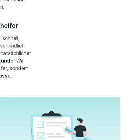
en.
helfer
 schnell,
verbindlich
 tatsächlicher
Stunde
. Wir
lfer, sondern
asse
.