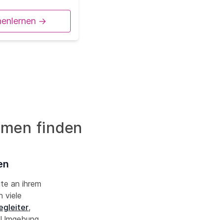
nenlernen ->
amen finden
en
ute an ihrem
 viele
egleiter
,
 Umgebung