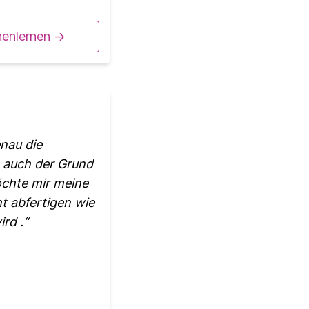
nenlernen ->
enau die
s auch der Grund
öchte mir meine
t abfertigen wie
rd .