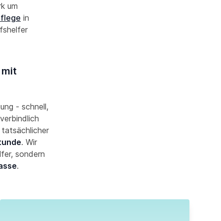
rk um
Pflege
in
fshelfer
 mit
ung - schnell,
verbindlich
 tatsächlicher
Stunde
. Wir
lfer, sondern
asse
.