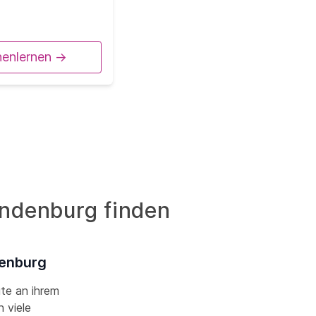
nenlernen ->
andenburg finden
denburg
ute an ihrem
 viele