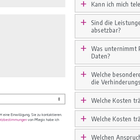
Kann ich mich tel
a
Sind die Leistung
a
absetzbar?
Was unternimmt P
a
Daten?
Welche besondere
a
die Verhinderung
Welche Kosten trä
a
eine Einwilligung, Sie zu kontaktieren.
Welche Kosten tr
a
utzbestimmungen
von Pflegix habe ich
Welchen Anspruch
a