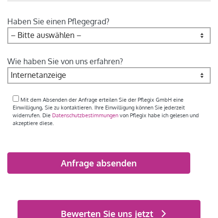
Haben Sie einen Pflegegrad?
Wie haben Sie von uns erfahren?
Mit dem Absenden der Anfrage erteilen Sie der Pflegix GmbH eine
Einwilligung, Sie zu kontaktieren. Ihre Einwilligung können Sie jederzeit
widerrufen. Die
Datenschutzbestimmungen
von Pflegix habe ich gelesen und
akzeptiere diese.
Bitte
lasse
dieses
Feld
Alternative:
leer.
Bewerten Sie uns jetzt