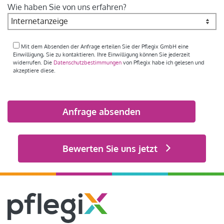
Wie haben Sie von uns erfahren?
Mit dem Absenden der Anfrage erteilen Sie der Pflegix GmbH eine
Einwilligung, Sie zu kontaktieren. Ihre Einwilligung können Sie jederzeit
widerrufen. Die
Datenschutzbestimmungen
von Pflegix habe ich gelesen und
akzeptiere diese.
Bitte
lasse
dieses
Feld
Alternative:
leer.
Bewerten Sie uns jetzt