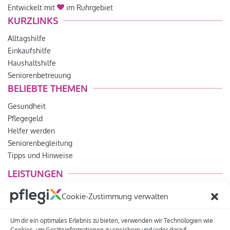
Entwickelt mit
im Ruhrgebiet
KURZLINKS
Alltagshilfe
Einkaufshilfe
Haushaltshilfe
Seniorenbetreuung
BELIEBTE THEMEN
Gesundheit
Pflegegeld
Helfer werden
Seniorenbegleitung
Tipps und Hinweise
LEISTUNGEN
Lebensfreude
Cookie-Zustimmung verwalten
Betreuungsdienst
Pflegeberatung
Um dir ein optimales Erlebnis zu bieten, verwenden wir Technologien wie
Pflegedienst
Cookies, um Geräteinformationen zu speichern und/oder darauf