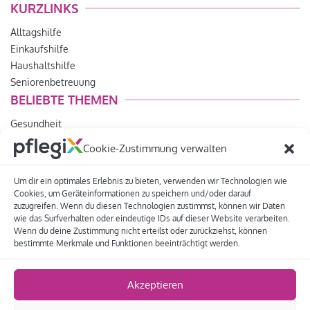
KURZLINKS
Alltagshilfe
Einkaufshilfe
Haushaltshilfe
Seniorenbetreuung
BELIEBTE THEMEN
Gesundheit
Pflegegeld
Cookie-Zustimmung verwalten
Helfer werden
Seniorenbegleitung
Um dir ein optimales Erlebnis zu bieten, verwenden wir Technologien wie
Tipps und Hinweise
Cookies, um Geräteinformationen zu speichern und/oder darauf
zuzugreifen. Wenn du diesen Technologien zustimmst, können wir Daten
LEISTUNGEN
wie das Surfverhalten oder eindeutige IDs auf dieser Website verarbeiten.
Wenn du deine Zustimmung nicht erteilst oder zurückziehst, können
Lebensfreude
bestimmte Merkmale und Funktionen beeinträchtigt werden.
Betreuungsdienst
Pflegeberatung
Akzeptieren
Pflegedienst
für Pflegedienste