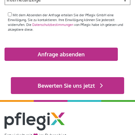
Mit dem Absenden der Anfrage erteilen Sie der Pflegix GmbH eine
Einwilligung, Sie zu kontaktieren. Ihre Einwilligung können Sie jederzeit
widerrufen. Die
Datenschutzbestimmungen
von Pflegix habe ich gelesen und
akzeptiere diese.
Bitte
lasse
dieses
Feld
Alternative:
leer.
Bewerten Sie uns jetzt