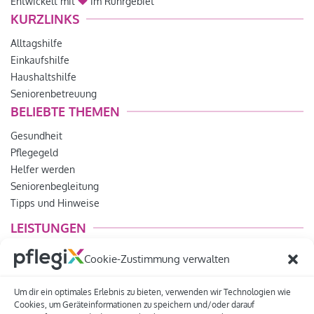
Entwickelt mit
im Ruhrgebiet
KURZLINKS
Alltagshilfe
Einkaufshilfe
Haushaltshilfe
Seniorenbetreuung
BELIEBTE THEMEN
Gesundheit
Pflegegeld
Helfer werden
Seniorenbegleitung
Tipps und Hinweise
LEISTUNGEN
Lebensfreude
Cookie-Zustimmung verwalten
Betreuungsdienst
Pflegeberatung
Um dir ein optimales Erlebnis zu bieten, verwenden wir Technologien wie
Pflegedienst
Cookies, um Geräteinformationen zu speichern und/oder darauf