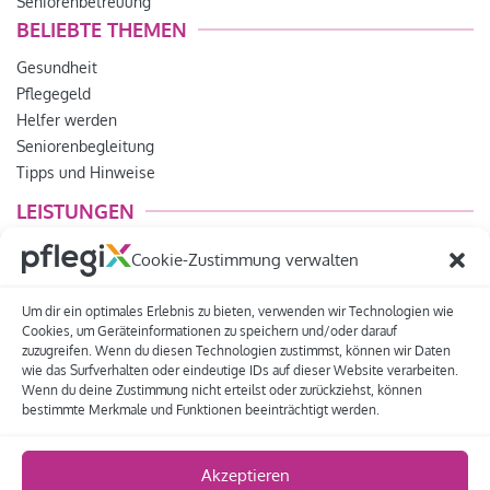
Seniorenbetreuung
BELIEBTE THEMEN
Gesundheit
Pflegegeld
Helfer werden
Seniorenbegleitung
Tipps und Hinweise
LEISTUNGEN
Lebensfreude
Cookie-Zustimmung verwalten
Betreuungsdienst
Pflegeberatung
Um dir ein optimales Erlebnis zu bieten, verwenden wir Technologien wie
Pflegedienst
Cookies, um Geräteinformationen zu speichern und/oder darauf
zuzugreifen. Wenn du diesen Technologien zustimmst, können wir Daten
für Pflegedienste
wie das Surfverhalten oder eindeutige IDs auf dieser Website verarbeiten.
Wenn du deine Zustimmung nicht erteilst oder zurückziehst, können
bestimmte Merkmale und Funktionen beeinträchtigt werden.
Impressum
Datenschutz
Häufige Fragen
AGB
Sitemap
Kontakt
Widerrufsrecht
Cookie-Richtlinie (EU)
Akzeptieren
© 2016 - 2026 Pflegix - Für Ihr Plus an Lebensqualität