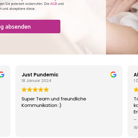
nnen Sie jederzeit widerrufen. Die
AGB
und
n und akzeptiere diese.
Just Pundemic
A
18 Januar 2024
1
Super Team und freundliche
T
Kommunikation :)
k
E
D
W