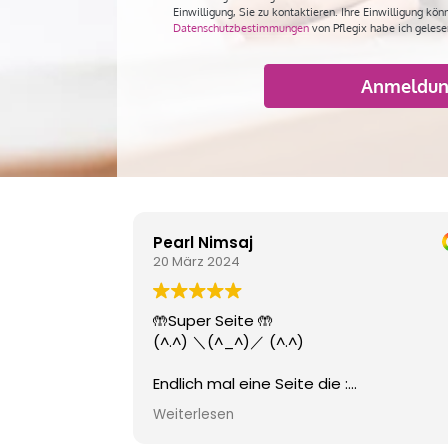
Einwilligung, Sie zu kontaktieren. Ihre Einwilligung kö
Datenschutzbestimmungen
von Pflegix habe ich gelese
Bitte
lasse
dieses
Feld
Alternative:
leer.
Pearl Nimsaj
20 März 2024
🤲Super Seite 🤲
(^.^) ＼(^_^)／ (^.^)
Endlich mal eine Seite die :
kurz
Weiterlesen
kompakt
detailliert