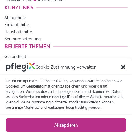
KURZLINKS
Alltagshilfe
Einkaufshilfe
Haushaltshilfe
Seniorenbetreuung
BELIEBTE THEMEN
Gesundheit
Pflegegeld
Cookie-Zustimmung verwalten
Helfer werden
Seniorenbegleitung
Um dir ein optimales Erlebnis zu bieten, verwenden wir Technologien wie
Tipps und Hinweise
Cookies, um Geräteinformationen zu speichern und/oder darauf
zuzugreifen. Wenn du diesen Technologien zustimmst, können wir Daten
LEISTUNGEN
wie das Surfverhalten oder eindeutige IDs auf dieser Website verarbeiten.
Wenn du deine Zustimmung nicht erteilst oder zurückziehst, können
Lebensfreude
bestimmte Merkmale und Funktionen beeinträchtigt werden.
Betreuungsdienst
Pflegeberatung
Akzeptieren
Pflegedienst