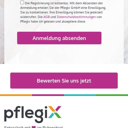
Die Registrierung ist kostenlos. Mit dem Absenden der
Anmeldung erteilen Sie der Pflegix GmbH eine Einwilligung,
Sie zu kontaktieren. Ihre Einwilligung können Sie jederzeit
widerrufen. Die
AGB
und
Datenschutzbestimmungen
von
Pflegix habe ich gelesen und akzeptiere diese.
Bitte
lasse
dieses
Feld
Alternative:
leer.
Bewerten Sie uns jetzt
Entwickelt mit
im Ruhrgebiet