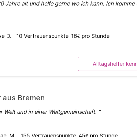
20 Jahre alt und helfe gerne wo ich kann. Ich komme s
e D.
10
Vertrauenspunkte
16
pro Stunde
€
Alltagshelfer ken
er aus Bremen
er Welt und in einer Weltgemeinschaft.
ael M.
155
Vertrauenspunkte
45
pro Stunde
€