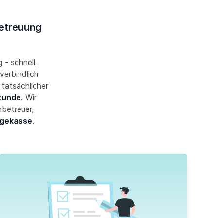
betreuung
 - schnell,
verbindlich
 tatsächlicher
Stunde
. Wir
nbetreuer,
egekasse
.