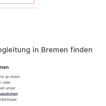
gleitung in Bremen finden
emen
ute an ihrem
 viele
ben unser
häuslichen
nbetreuer