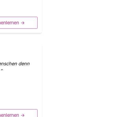
nenlernen ->
Menschen denn
.
nenlernen ->