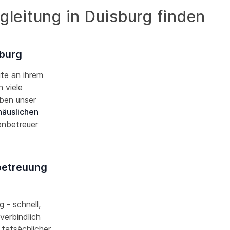
leitung in Duisburg finden
sburg
ute an ihrem
 viele
aben unser
häuslichen
enbetreuer
nbetreuung
g - schnell,
verbindlich
 tatsächlicher