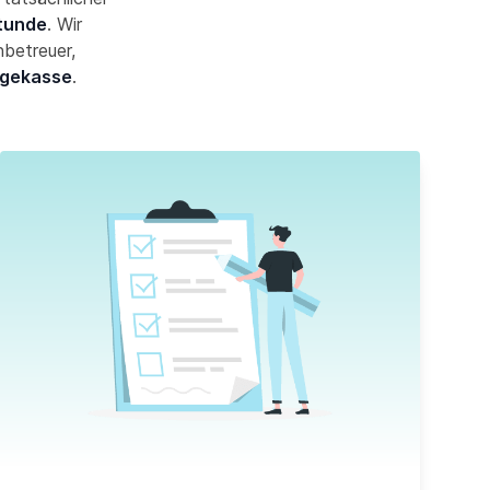
Stunde
. Wir
nbetreuer,
egekasse
.