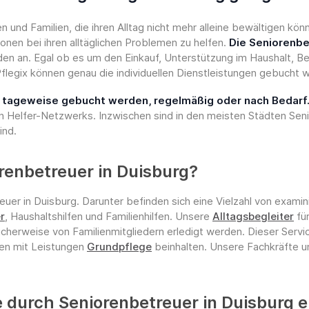
und Familien, die ihren Alltag nicht mehr alleine bewältigen k
nen bei ihren alltäglichen Problemen zu helfen.
Die Seniorenbe
nden an. Egal ob es um den Einkauf, Unterstützung im Haushalt, B
flegix können genau die individuellen Dienstleistungen gebucht 
er tageweise gebucht werden, regelmäßig oder nach Bedarf
 Helfer-Netzwerks. Inzwischen sind in den meisten Städten Sen
ind.
renbetreuer in Duisburg?
euer in Duisburg. Darunter befinden sich eine Vielzahl von exami
r
, Haushaltshilfen und Familienhilfen. Unsere
Alltagsbegleiter
fü
licherweise von Familienmitgliedern erledigt werden. Dieser Serv
ten mit Leistungen
Grundpflege
beinhalten. Unsere Fachkräfte und
durch Seniorenbetreuer in Duisburg e