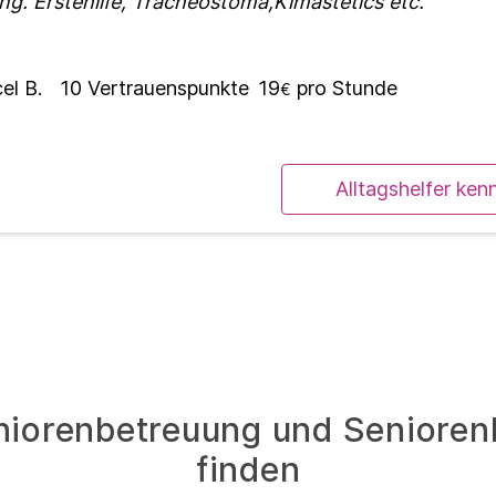
ung. Erstehilfe, Tracheostoma,Kimästetics etc.
el B.
10
Vertrauenspunkte
19
pro Stunde
€
Alltagshelfer ken
niorenbetreuung und Senioren
finden