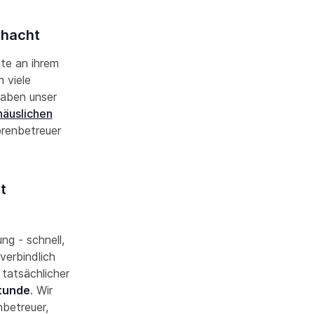
thacht
ute an ihrem
 viele
haben unser
häuslichen
renbetreuer
t
ng - schnell,
verbindlich
 tatsächlicher
Stunde
. Wir
nbetreuer,