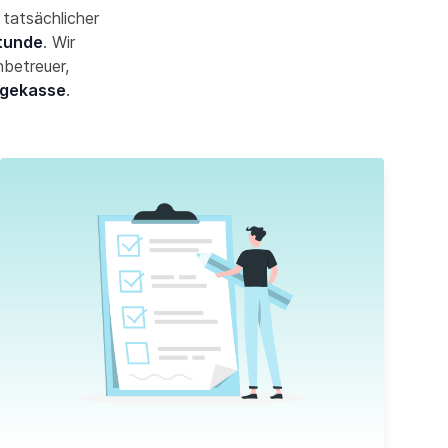
 tatsächlicher
Stunde
. Wir
nbetreuer,
egekasse
.