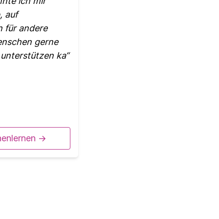
nnte ich mir
, auf
h für andere
Menschen gerne
 unterstützen ka
nenlernen ->