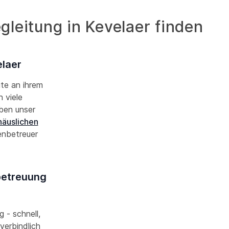
leitung in Kevelaer finden
elaer
ute an ihrem
 viele
aben unser
häuslichen
enbetreuer
nbetreuung
g - schnell,
verbindlich