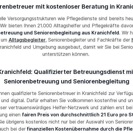
renbetreuer mit kostenloser Beratung in Krani
lle Versorgungsstrukturen wie Pflegedienste sind bereits he
! Wir bieten Ihnen 21.000 Alltagshelfer und Pflegekräfte davon
etreuung und Seniorenbegleitung aus Kranichfeld
. Wir 
k um
Alltagsbegleiter
, Seniorenbegleiter und Fachkräfte der
ranichfeld und Umgebung ausgebaut, damit wir Sie bei Senio
unterstützen können.
Kranichfeld: Qualifizierter Betreuungsdienst mi
Seniorenbetreuung und Seniorenbegleitung
Ihnen qualifizierte Seniorenbetreuer in Kranichfeld zur Verfügu
und digital. Dafür erhalten Sie vollkommen kostenfrei und un
nser vertrauenswürdiges Helfer-Netzwerk und zahlen erst bei
ung einen
fairen Preis von durchschnittlich 21 Euro pro 
ie übrigens kostenlos nicht nur bei der Auswahl von Seniore
auch bei der
finanziellen Kostenübernahme durch die Pfl