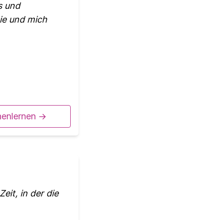
s und
ie und mich
nenlernen ->
eit, in der die