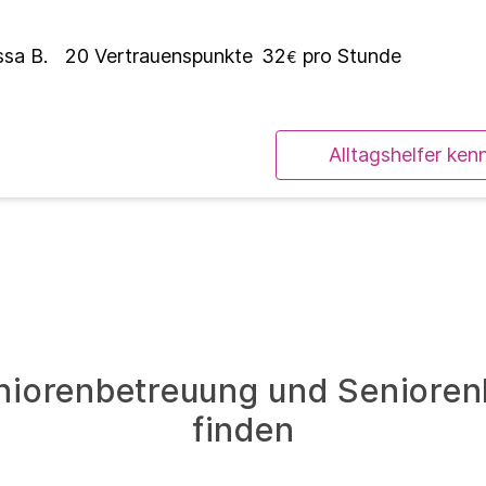
ssa B.
20
Vertrauenspunkte
32
pro Stunde
€
Alltagshelfer ken
niorenbetreuung und Seniorenb
finden