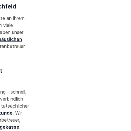
chfeld
ute an ihrem
 viele
haben unser
häuslichen
renbetreuer
t
ng - schnell,
verbindlich
 tatsächlicher
Stunde
. Wir
nbetreuer,
egekasse
.