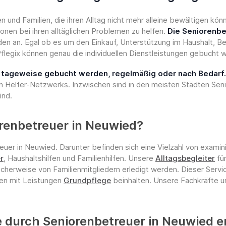
und Familien, die ihren Alltag nicht mehr alleine bewältigen k
nen bei ihren alltäglichen Problemen zu helfen.
Die Seniorenbe
nden an. Egal ob es um den Einkauf, Unterstützung im Haushalt, B
flegix können genau die individuellen Dienstleistungen gebucht 
r tageweise gebucht werden, regelmäßig oder nach Bedarf.
 Helfer-Netzwerks. Inzwischen sind in den meisten Städten Sen
ind.
orenbetreuer in Neuwied?
euer in Neuwied. Darunter befinden sich eine Vielzahl von exami
r
, Haushaltshilfen und Familienhilfen. Unsere
Alltagsbegleiter
fü
licherweise von Familienmitgliedern erledigt werden. Dieser Serv
ten mit Leistungen
Grundpflege
beinhalten. Unsere Fachkräfte un
durch Seniorenbetreuer in Neuwied e