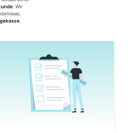
Stunde
. Wir
nbetreuer,
egekasse
.