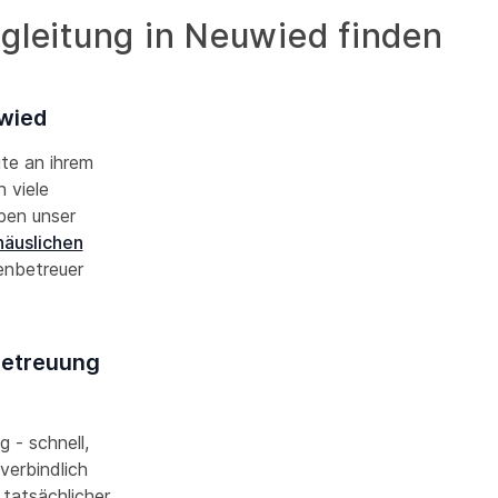
gleitung in Neuwied finden
uwied
ute an ihrem
 viele
aben unser
häuslichen
enbetreuer
betreuung
g - schnell,
verbindlich
 tatsächlicher