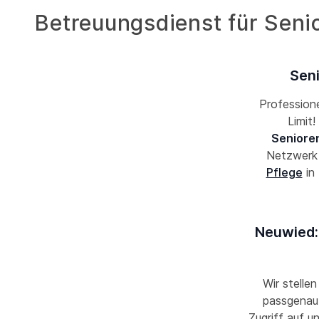
Betreuungsdienst für Seni
Seni
Professione
Limit
Seniore
Netzwer
Pflege
in
Neuwied:
Wir stellen
passgenau 
Zugriff auf u