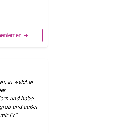
nenlernen ->
en, in welcher
der
ndern und habe
 groß und außer
mir Fr