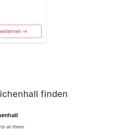
nenlernen ->
ichenhall finden
henhall
ute an ihrem