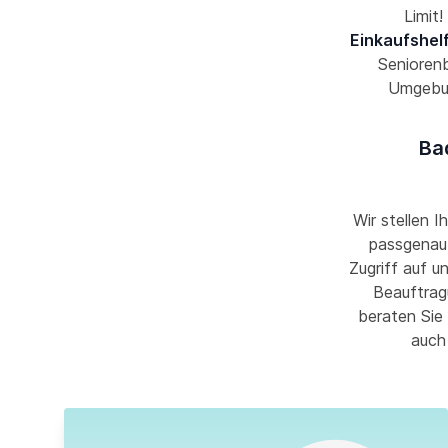
Limit
Einkaufshel
Senioren
Umgebun
Ba
Wir stellen I
passgenau 
Zugriff auf u
Beauftrag
beraten Sie 
auch