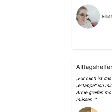
Enis
Alltagshelfe
Für mich ist das
„ertappe“ ich mi
Arme greifen möc
müssen.