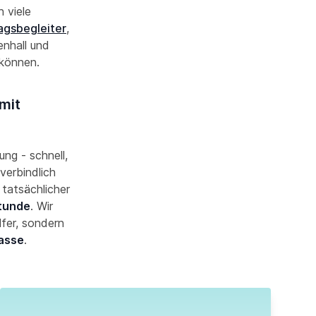
 viele
tagsbegleiter
,
nhall und
 können.
mit
ung - schnell,
verbindlich
 tatsächlicher
Stunde
. Wir
lfer, sondern
asse
.