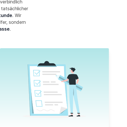
verbindlich
 tatsächlicher
Stunde
. Wir
lfer, sondern
asse
.