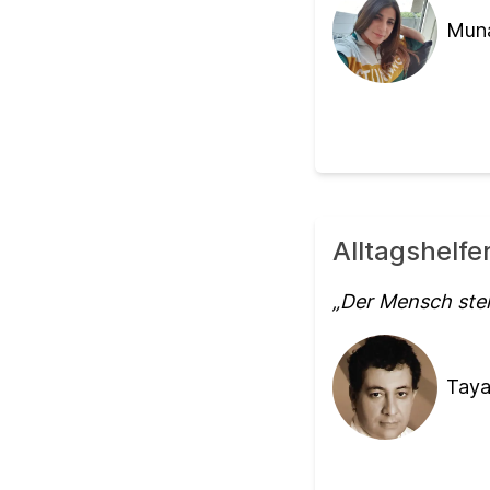
Muna
Alltagshelfe
Der Mensch steh
Taya 