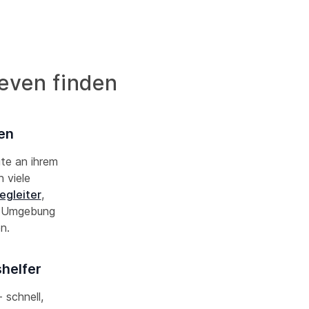
reven finden
ven
ute an ihrem
 viele
egleiter
,
d Umgebung
en.
shelfer
 schnell,