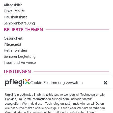
Alltagshilfe
Einkaufshilfe
Haushaltshilfe
Seniorenbetreuung
BELIEBTE THEMEN
Gesundheit
Pflegegeld
Helfer werden
Seniorenbegleitung
Tipps und Hinweise
LEISTUNGEN
Lebensfreude
Cookie-Zustimmung verwalten
Betreuungsdienst
Pflegeberatung
Um dir ein optimales Erlebnis zu bieten, verwenden wir Technologien wie
Pflegedienst
Cookies, um Geräteinformationen zu speichern und/oder darauf
zuzugreifen. Wenn du diesen Technologien zustimmst, können wir Daten
für Pflegedienste
wie das Surfverhalten oder eindeutige IDs auf dieser Website verarbeiten.
Wenn du deine Zustimmung nicht erteilst oder zurückziehst, können